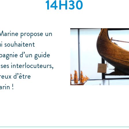
14H30
 Marine propose un
ui souhaitent
pagnie d’un guide
ses interlocuteurs,
ireux d’être
rin !