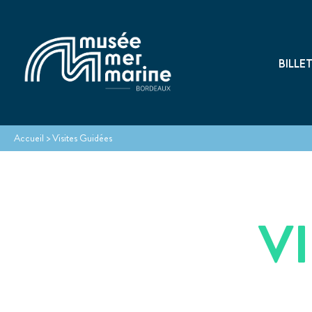
BILLE
Accueil
>
Visites Guidées
V