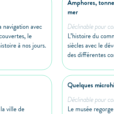
Amphores, tonnea
mer
a navigation avec
Déclinable pour col
couvertes, le
L’histoire du comm
toire à nos jours.
siècles avec le d
des différentes c
Quelques microhi
Déclinable pour col
a ville de
Le musée regorge 