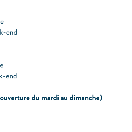
ne
ek-end
ne
ek-end
 (ouverture du mardi au dimanche)