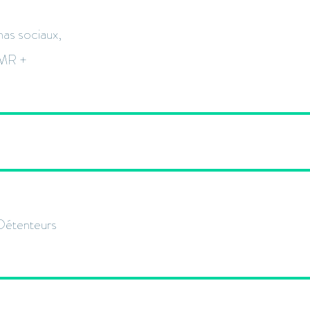
mas sociaux,
PMR +
 Détenteurs