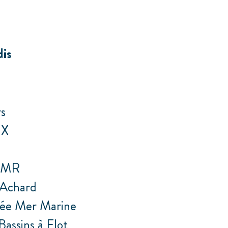
dis
rs
UX
3
 PMR
 Achard
sée Mer Marine
Bassins à Flot