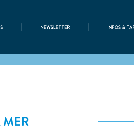
|
|
TS
NEWSLETTER
INFOS & TA
A MER