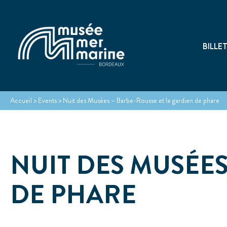
BILLE
Accueil
>
Events
>
Nuit des Musées – Barbe-Rousse et le gardien de phare
NUIT DES MUSÉES
DE PHARE