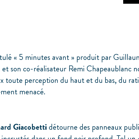
itulé « 5 minutes avant » produit par Guilla
t
et son co-réalisateur Remi Chapeaublanc n
 toute perception du haut et du bas, du ratio
nement menacé.
ard Giacobetti
détourne des panneaux publi
 incrustés dans un fond noir profond. Tel un