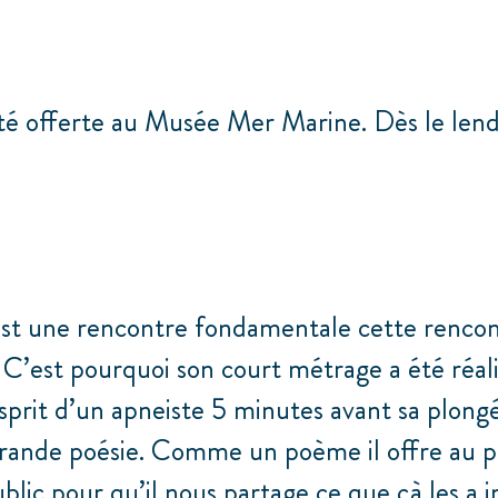
ité offerte au Musée Mer Marine. Dès le len
st une rencontre fondamentale cette rencontr
. C’est pourquoi son court métrage a été réa
sprit d’un apneiste 5 minutes avant sa plong
e grande poésie. Comme un poème il offre au pu
blic pour qu’il nous partage ce que çà les a i