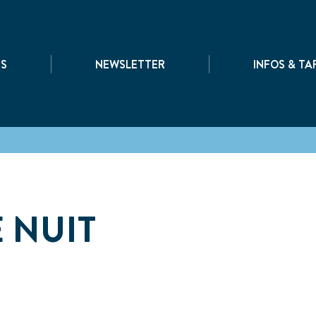
|
|
TS
NEWSLETTER
INFOS & TA
E NUIT