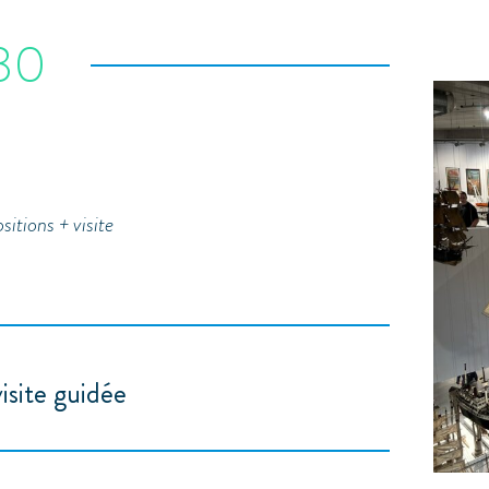
30
itions + visite
site guidée